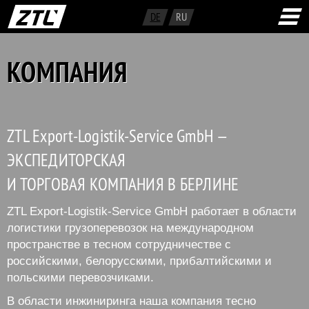
DE
RU
КОМПАНИЯ
ZTL Export-Logistik-Service GmbH —
ЭКСПЕДИТОРСКАЯ
И ТОРГОВАЯ КОМПАНИЯ В БЕРЛИНЕ
ZTL Export-Logistik-Service GmbH работает в области
логистики грузоперевозок на международном
пространстве в тесном сотрудничестве с
российскими, белорусскими, прибалтийскими и
польскими перевозчиками.
В области инжиниринга наша компания тесно